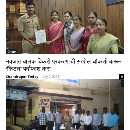
Crime
नवजात बालक विक्री प्रकरणाची सखोल चौकशी करून
रॅकेटचा पर्दाफाश करा
Chandrapur Today
-
July 2, 2026
0