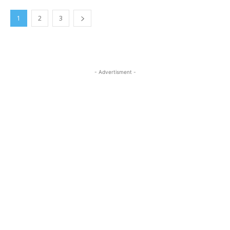
1
2
3
- Advertisment -