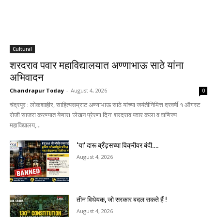
Cultural
शरदराव पवार महाविद्यालयात अण्णाभाऊ साठे यांना
अभिवादन
Chandrapur Today
-
August 4, 2026
0
चंद्रपूर : लोकशाहीर, साहित्यसम्राट अण्णाभाऊ साठे यांच्या जयंतीनिमित्त दरवर्षी १ ऑगस्ट
रोजी साजरा करण्यात येणारा 'लेखन प्रेरणा दिन' शरदराव पवार कला व वाणिज्य
महाविद्यालय,...
‘या’ दारू ब्रँड्सच्या विक्रीवर बंदी….
August 4, 2026
तीन विधेयक, जो सरकार बदल सकते हैं !
August 4, 2026