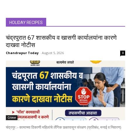
HOLIDAY RECIPES
चंद्रपुरात 67 शासकीय व खासगी कार्यालयांना कारणे
दाखवा नोटीस
Chandrapur Today
-
August 5, 2026
0
Crime
चंद्रपूर :- कामाच्या ठिकाणी महिलांचे लैंगिक छळापासून संरक्षण (प्रतिबंध, मनाई व निवारण)