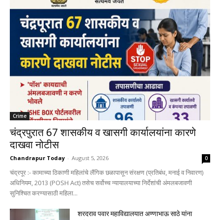
Crime
चंद्रपुरात 67 शासकीय व खासगी कार्यालयांना कारणे
दाखवा नोटीस
Chandrapur Today
-
August 5, 2026
0
चंद्रपूर :- कामाच्या ठिकाणी महिलांचे लैंगिक छळापासून संरक्षण (प्रतिबंध, मनाई व निवारण)
अधिनियम, 2013 (POSH Act) तसेच सर्वोच्च न्यायालयाच्या निर्देशांची अंमलबजावणी
सुनिश्चित करण्यासाठी महिला...
शरदराव पवार महाविद्यालयात अण्णाभाऊ साठे यांना