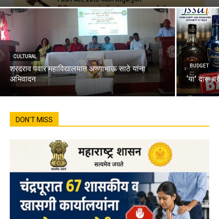
CULTURAL
BUDGET
शरदराव पवार महाविद्यालयात अण्णाभाऊ साठे यांना
अभिवादन
‘या’ दारू ब्
DON'T MISS