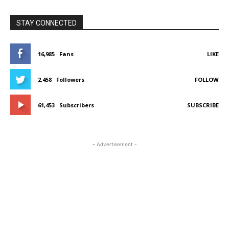
STAY CONNECTED
16,985
Fans
LIKE
2,458
Followers
FOLLOW
61,453
Subscribers
SUBSCRIBE
- Advertisement -