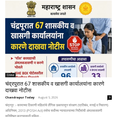
Crime
चंद्रपुरात 67 शासकीय व खासगी कार्यालयांना कारणे
दाखवा नोटीस
Chandrapur Today
-
August 5, 2026
0
चंद्रपूर :- कामाच्या ठिकाणी महिलांचे लैंगिक छळापासून संरक्षण (प्रतिबंध, मनाई व निवारण)
अधिनियम, 2013 (POSH Act) तसेच सर्वोच्च न्यायालयाच्या निर्देशांची अंमलबजावणी
सुनिश्चित करण्यासाठी महिला...