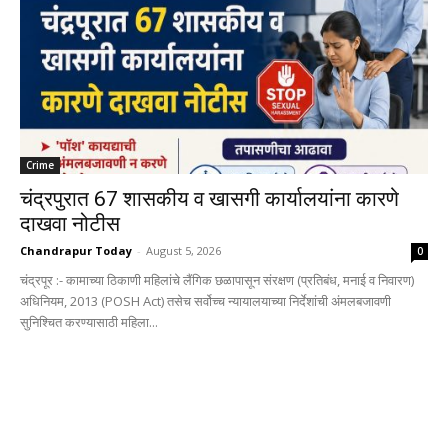
Crime
चंद्रपुरात 67 शासकीय व खासगी कार्यालयांना कारणे
दाखवा नोटीस
Chandrapur Today
-
August 5, 2026
0
चंद्रपूर :- कामाच्या ठिकाणी महिलांचे लैंगिक छळापासून संरक्षण (प्रतिबंध, मनाई व निवारण)
अधिनियम, 2013 (POSH Act) तसेच सर्वोच्च न्यायालयाच्या निर्देशांची अंमलबजावणी
सुनिश्चित करण्यासाठी महिला...