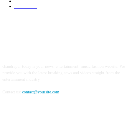
आमदार
499
National
441
ABOUT US
chandrapur today is your news, entertainment, music fashion website. We
provide you with the latest breaking news and videos straight from the
entertainment industry.
Contact us:
contact@yoursite.com
FOLLOW US