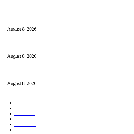
POPULAR POSTS
ग्राहक संरक्षण यंत्रणा सक्षम करण्याची गरज
August 8, 2026
खासदार धानोरकरांच्या पुढाकाराने ११७ मनपा कर्मचाऱ्यांना न्याय
August 8, 2026
कमलादेवी शिक्षण महाविद्यालयात ‘कृती संशोधन’ कार्यशाळा साजरी
August 8, 2026
POPULAR CATEGORY
महाराष्ट्र राज्य
1226
Maharashtra
1200
Social
1184
सामाजिक
1127
शासकीय
796
MLA
581