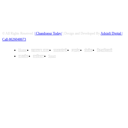
© All Rights Reserved.
| Chandrapur Today/
| Design and Developed By
Adsinfi Digital
|
Call-8626048673
Home
महाराष्ट्र राज्य
पालकमंत्री
क्राईम
पोलीस
जिल्हाधिकारी
राजकीय
वनविभाग
Sport