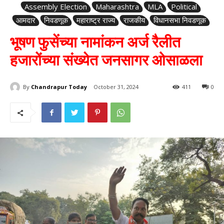
Assembly Election
Maharashtra
MLA
Political
आमदार
निवडणूक
महाराष्ट्र राज्य
राजकीय
विधानसभा निवडणूक
भूषण फुसेंच्या नामांकन अर्ज रैलीत
हजारोंच्या संख्येत जनसागर ओसाळला
By
Chandrapur Today
October 31, 2024
411
0