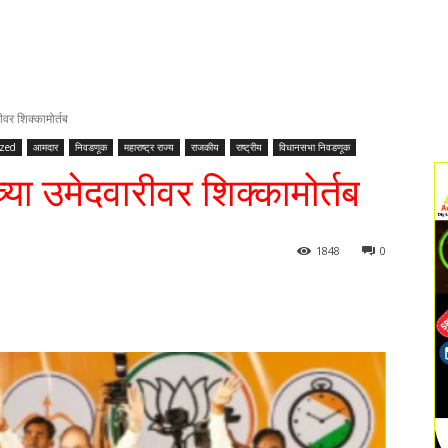
रीवर शिक्कामोर्तब
ized
आमदार
निवडणूक
महाराष्ट्र राज्य
राजकीय
राष्ट्रीय
विधानसभा निवडणूक
च्या उमेदवारीवर शिक्कामोर्तब
1848
0