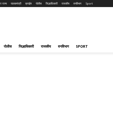
्र राज्य
पालकमंत्री
क्राईम
पोलीस
जिल्हाधिकारी
राजकीय
वनविभाग
Sport
पोलीस
जिल्हाधिकारी
राजकीय
वनविभाग
SPORT