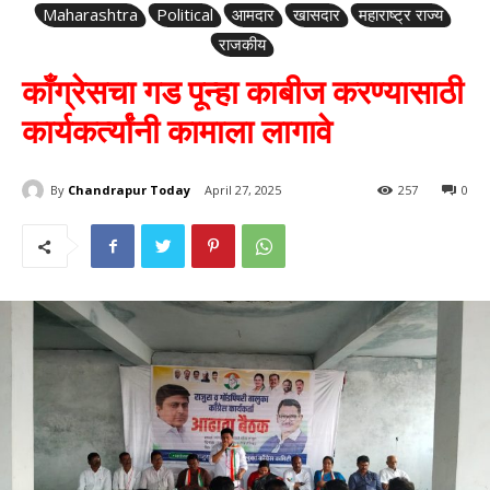
Maharashtra
Political
आमदार
खासदार
महाराष्ट्र राज्य
राजकीय
काँग्रेसचा गड पून्हा काबीज करण्यासाठी
कार्यकर्त्यांनी कामाला लागावे
By
Chandrapur Today
April 27, 2025
257
0