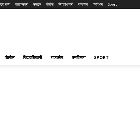
्ट्र राज्य
पालकमंत्री
क्राईम
पोलीस
जिल्हाधिकारी
राजकीय
वनविभाग
Sport
पोलीस
जिल्हाधिकारी
राजकीय
वनविभाग
SPORT