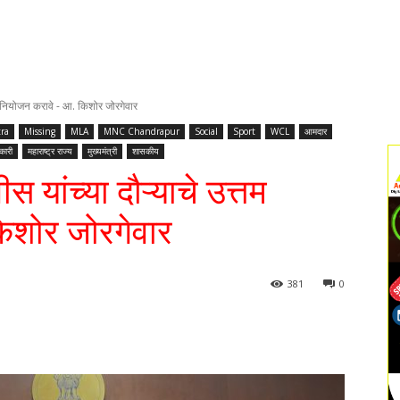
त्तम नियोजन करावे - आ. किशोर जोरगेवार
ra
Missing
MLA
MNC Chandrapur
Social
Sport
WCL
आमदार
कारी
महाराष्ट्र राज्य
मुख्यमंत्री
शासकीय
ीस यांच्या दौऱ्याचे उत्तम
िशोर जोरगेवार
381
0