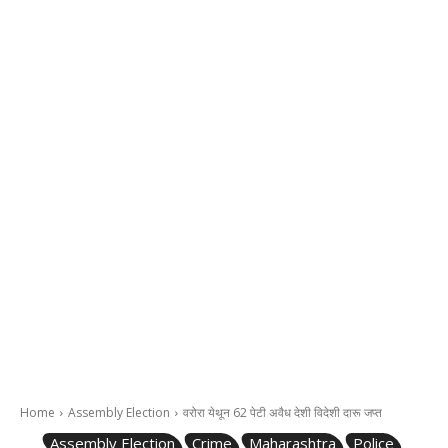
Home
Assembly Election
वरोरा येथून 62 पेटी अवैध देशी विदेशी दारू जप्त
Assembly Election
Crime
Maharashtra
Police