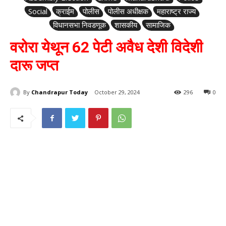
Social
क्राईम
पोलीस
पोलीस अधीक्षक
महाराष्ट्र राज्य
विधानसभा निवडणूक
शासकीय
सामाजिक
वरोरा येथून 62 पेटी अवैध देशी विदेशी
दारू जप्त
By
Chandrapur Today
October 29, 2024
296
0