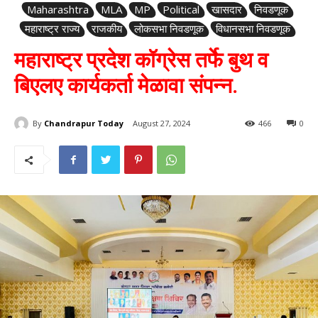
Maharashtra
MLA
MP
Political
खासदार
निवडणूक
महाराष्ट्र राज्य
राजकीय
लोकसभा निवडणूक
विधानसभा निवडणूक
महाराष्ट्र प्रदेश कॉग्रेस तर्फे बुथ व
बिएलए कार्यकर्ता मेळावा संपन्न.
By
Chandrapur Today
August 27, 2024
466
0