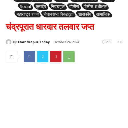
Social
क्राईम
निवडणूक
पोलीस
पोलीस अधीक्षक
महाराष्ट्र राज्य
विधानसभा निवडणूक
शासकीय
सामाजिक
चंद्रपूरात धारदार तलवार जप्त
By
Chandrapur Today
October 24, 2024
705
0