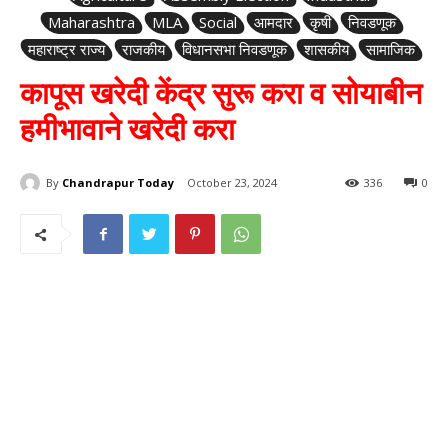
Maharashtra
MLA
Social
आमदार
कृषी
निवडणूक
महाराष्ट्र राज्य
राजकीय
विधानसभा निवडणूक
शासकीय
सामाजिक
कापूस खरेदी केंद्र सुरू करा व सोयाबीन
हमीभावाने खरेदी करा
By
Chandrapur Today
October 23, 2024
336
0