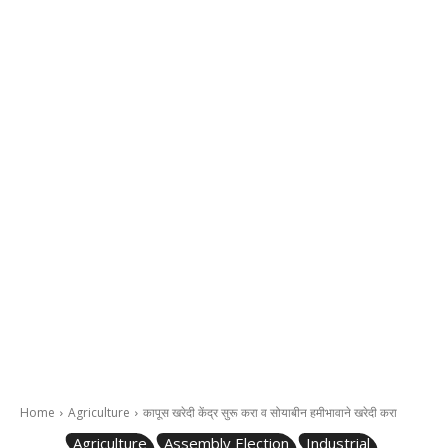
Home
Agriculture
कापूस खरेदी केंद्र सुरू करा व सोयाबीन हमीभावाने खरेदी करा
Agriculture
Assembly Election
Industrial