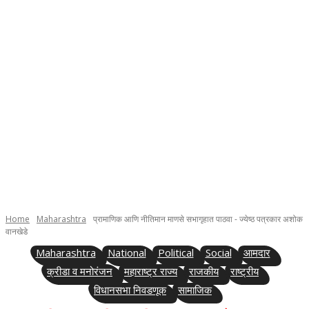
Home
Maharashtra
प्रामाणिक आणि नीतिमान माणसे सभागृहात पाठवा - ज्येष्ठ पत्रकार अशोक
वानखेडे
Maharashtra
National
Political
Social
आमदार
क्रीडा व मनोरंजन
महाराष्ट्र राज्य
राजकीय
राष्ट्रीय
विधानसभा निवडणूक
सामाजिक