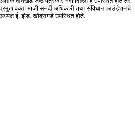
अशोक वानखेडे जेष्ठ पत्रकार नवी दिल्ली हे उपस्थित होते तर
प्रमुख वक्ता माजी सनदी अधिकारी तथा संविधान फाउंडेशनचे
अध्यक्ष ई. झेड. खोब्रागडे उपस्थित होते.