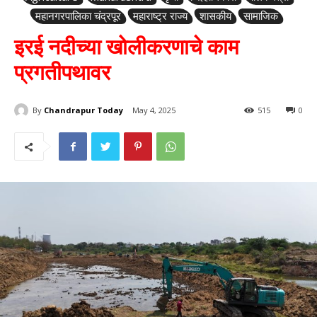
महानगरपालिका चंद्रपूर
महाराष्ट्र राज्य
शासकीय
सामाजिक
इरई नदीच्या खोलीकरणाचे काम
प्रगतीपथावर
By
Chandrapur Today
May 4, 2025
515
0