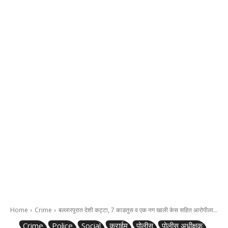
Home
Crime
बल्लारपूरात देशी कट्टा, 7 काडतुस व एक नग खाली केस सहित आरोपीला...
Crime
Police
Social
क्राईम
पोलीस
पोलीस अधीक्षक