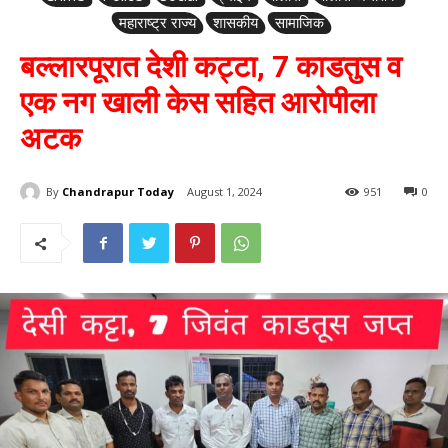
महाराष्ट्र राज्य
शासकीय
सामाजिक
बल्लारपूरात देशी कट्टा, 7 काडतुस व
एक नग खाली केस सहित आरोपीला
अटक
By
Chandrapur Today
August 1, 2024
951
0