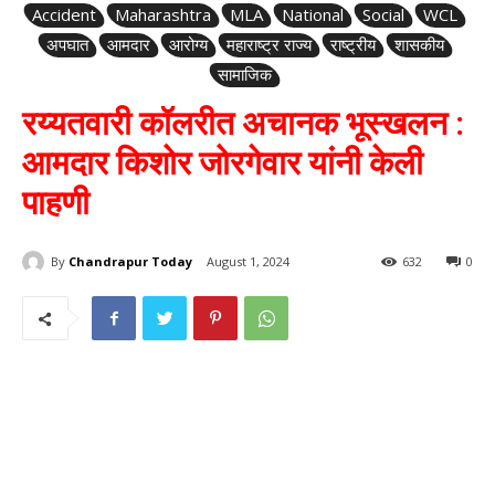
Accident
Maharashtra
MLA
National
Social
WCL
अपघात
आमदार
आरोग्य
महाराष्ट्र राज्य
राष्ट्रीय
शासकीय
सामाजिक
रय्यतवारी कॉलरीत अचानक भूस्खलन :
आमदार किशोर जोरगेवार यांनी केली
पाहणी
By
Chandrapur Today
August 1, 2024
632
0