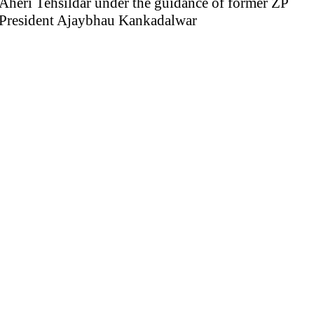
Aheri Tehsildar under the guidance of former ZP
President Ajaybhau Kankadalwar