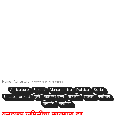
Home
Agriculture
वनहक्क जमिनीचा सातबारा द्या
Agriculture
Forest
Maharashtra
Political
Social
Uncategorized
कृषी
महाराष्ट्र राज्य
राजकीय
रोजगार
वनविभाग
शासकीय
सामाजिक
वनहक्क जमिनीचा सातबारा द्या