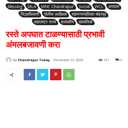
Missing
MLA
MNC Chandrapur
Social
WCL
अपघात
जिल्हाधिकारी
पोलीस अधीक्षक
महानगरपालिका चंद्रपूर
महाराष्ट्र राज्य
शासकीय
सामाजिक
रस्ते अपघात टाळण्यासाठी प्रभावी
अंमलबजावणी करा
By
Chandrapur Today
December 31, 2024
317
0