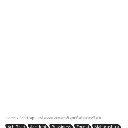
Home
Acb Trap
रस्ते अपघात टाळण्यासाठी प्रभावी अंमलबजावणी करा
Acb Trap
Accident
Bussiness
Forest
Maharashtra