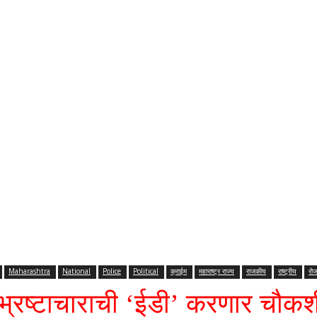
Maharashtra
National
Police
Political
क्राईम
महाराष्ट्र राज्य
राजकीय
राष्ट्रीय
रोज
ल भ्रष्टाचाराची ‘ईडी’ करणार चौकश