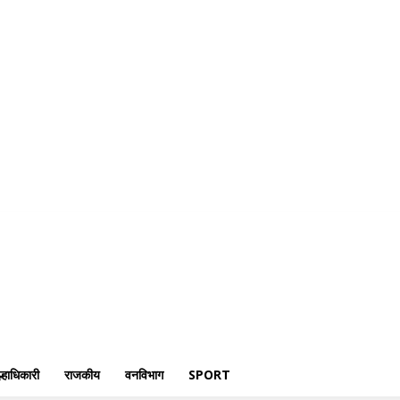
क्राईम
पोलीस
जिल्हाधिकारी
राजकीय
वनविभाग
Sport
्हाधिकारी
राजकीय
वनविभाग
SPORT