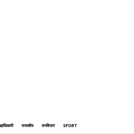
री
क्राईम
पोलीस
जिल्हाधिकारी
राजकीय
वनविभाग
Sport
्हाधिकारी
राजकीय
वनविभाग
SPORT