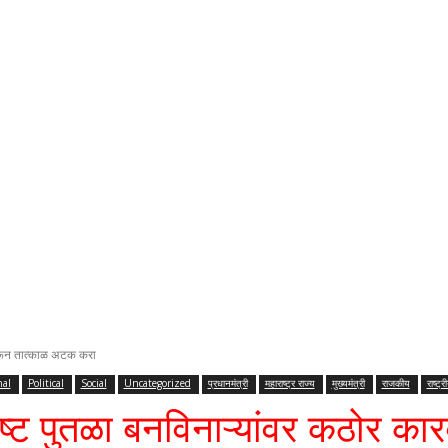
 करून तात्काळ अटक करा
nal
Political
Social
Uncategorized
प्रधानमंत्री
महाराष्ट्र राज्य
मुख्यमंत्री
राजकीय
राष्ट्र
ृष्ट पुतळा बनविनाऱ्यांवर कठोर 