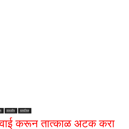
ीय
शासकीय
सामाजिक
कारवाई करून तात्काळ अटक करा