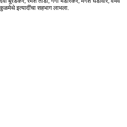
देवा बुरडकर, रमेश तांडी, गंगा भेंडारकर, मंगेश घडीवार, वैभव
कुळमेथे इत्यादींचा सहभाग लाभला.