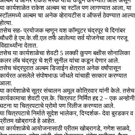
अल्बम चे ओनर राकेश मस्के यांचा कडून करण्यात आले असून
या कार्यशाळेत राकेश अल्बम चा स्टॉल पण लागण्यात आला, या
स्टॉलमध्ये अल्बम चा अनेक व्हेरायटीस व ऑफर्स ठेवण्यात आल्य
होत्या.
तसेच सह- प्रयोजक म्हणून यश कॉम्पुटर चंद्रपूर चे दिगांबर
चौधरी हे एम.के.सी.एल तर्फे आलेल्या सर्व योजनेचा लाभ गरजू
विद्यार्थ्यांना देतात.
तसेच या कार्यशाळेचा शेवटी 5 लक्की कुपण बक्षीस सोनालिका
कलर लॅब चंद्रपूर चे श्री सुनील यांचा कडून देणार आले.
तसेच चंद्रपुरात अल्बम डिजाईन क्षेत्रात अनेक वर्षांपासून
कार्यरत असलेले संपोषभाऊ जोंधले यांचाही सत्कार करण्यात
आला.
या कार्यशाळेचे सूत्र संचालन अमूल कोत्रिवार यांनी केले. तसेच
कार्यकामाचा शेवटी एस.के. चित्रपट निर्मित हद्द 2 – एक अन्होनी
घटना या चित्रपटाचे प्रोमो पण रिलीज करण्यात आले.
या चित्रपटाचे निर्माते सुदेश भालेकर, दिग्दर्शक- देवा बुरडकर व
प्रीतम खोब्रागडे हे आहेत.
या कार्यशाळेचे आयोजनासाठी प्रीतम खोब्रागडे, गणेश साळवे,