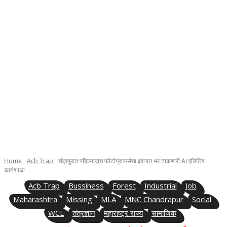
Home
Acb Trap
चंद्रपुरात पहिल्यांदाच फोटोग्राफर्सचा ज्ञानात भर टाकणारी AI एडिटिंग
कार्यशाळा
Acb Trap
Bussiness
Forest
Industrial
Job
Maharashtra
Missing
MLA
MNC Chandrapur
Social
WCL
तंत्रज्ञान
महाराष्ट्र राज्य
सामाजिक