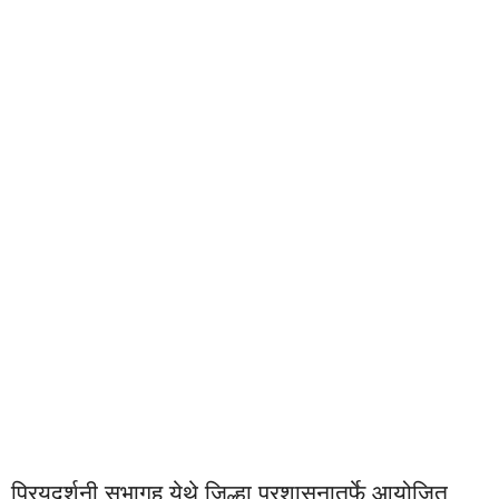
प्रियदर्शनी सभागृह येथे जिल्हा प्रशासनातर्फे आयोजित