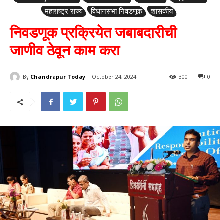
महाराष्ट्र राज्य
विधानसभा निवडणूक
शासकीय
निवडणूक प्रक्रियेत जबाबदारीची
जाणीव ठेवून काम करा
By
Chandrapur Today
October 24, 2024
300
0