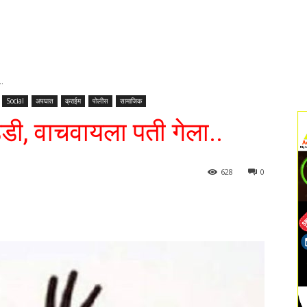
..
Social
अपघात
क्राईम
पोलीस
सामाजिक
उडी, वाचवायला पती गेला..
628
0