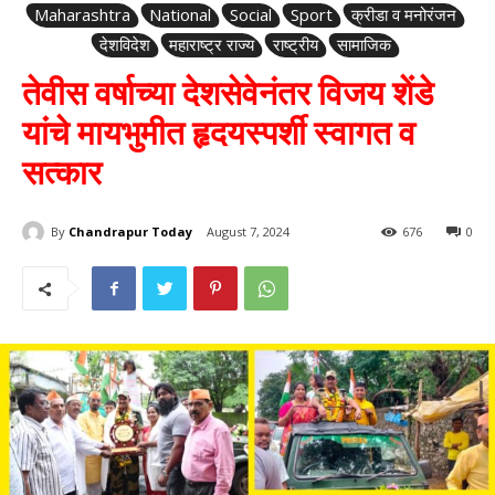
Maharashtra
National
Social
Sport
क्रीडा व मनोरंजन
देशविदेश
महाराष्ट्र राज्य
राष्ट्रीय
सामाजिक
तेवीस वर्षाच्या देशसेवेनंतर विजय शेंडे
यांचे मायभुमीत हृदयस्पर्शी स्वागत व
सत्कार
By
Chandrapur Today
August 7, 2024
676
0