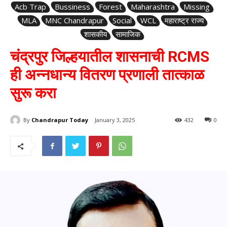
Acb Trap
Bussiness
Forest
Maharashtra
Missing
MLA
MNC Chandrapur
Social
WCL
महाराष्ट्र राज्य
शासकीय
सामाजिक
चंद्रपुर जिल्हयातील शासनाची RCMS
ही अन्नधान्य वितरण प्रणाली तात्काळ
सुरू करा
By
Chandrapur Today
January 3, 2025
432
0