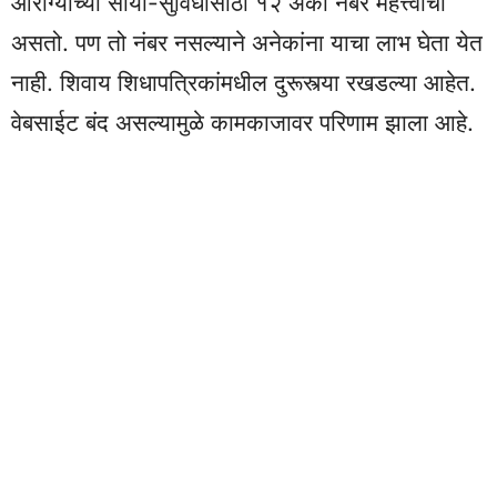
आरोग्याच्या सोयी-सुविधांसाठी १२ अंकी नंबर महत्त्वाचा
असतो. पण तो नंबर नसल्याने अनेकांना याचा लाभ घेता येत
नाही. शिवाय शिधापत्रिकांमधील दुरूस्त्या रखडल्या आहेत.
वेबसाईट बंद असल्यामुळे कामकाजावर परिणाम झाला आहे.