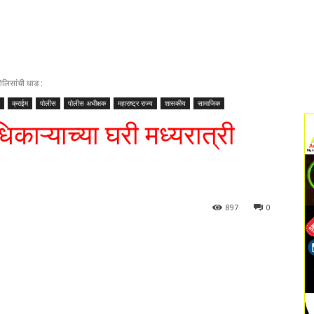
पोलिसांची धाड :
क्राईम
पोलीस
पोलीस अधीक्षक
महाराष्ट्र राज्य
शासकीय
सामाजिक
िकाऱ्याच्या घरी मध्यरात्री
897
0