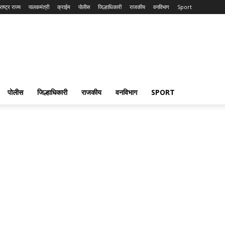
ाष्ट्र राज्य
पालकमंत्री
क्राईम
पोलीस
जिल्हाधिकारी
राजकीय
वनविभाग
Sport
पोलीस
जिल्हाधिकारी
राजकीय
वनविभाग
SPORT