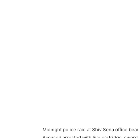
Midnight police raid at Shiv Sena office be
Accused arrested with live cartridge, sword