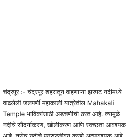
चंद्रपूर :- चंद्रपूर शहरातून वाहणाऱ्या झरपट नदीमध्ये
वाढलेली जलपर्णी महाकाली यात्रेतील Mahakali
Temple भाविकांसाठी अडचणीची ठरत आहे. त्यामुळे
नदीचे सौंदर्यीकरण, खोलीकरण आणि स्वच्छता आवश्यक
आहे. तसेच नदीचे पुनरुज्जीवन करणे अत्यावश्यक आहे.