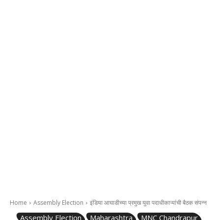
Home
Assembly Election
इंडिया आघाडीच्या प्रमुख युवा पदाधीकाऱ्यांची बैठक संपन्न
Assembly Election
Maharashtra
MNC Chandrapur