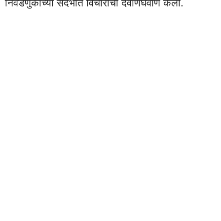
निवडणुकांच्या संदर्भात विचारांची देवाणघेवाण केली.