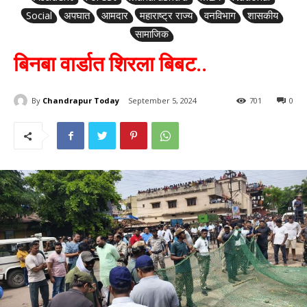
Social
अपघात
आमदार
महाराष्ट्र राज्य
वनविभाग
शासकीय
सामाजिक
बिनबा वार्डात शिरला बिबट..
By
Chandrapur Today
September 5, 2024
701
0