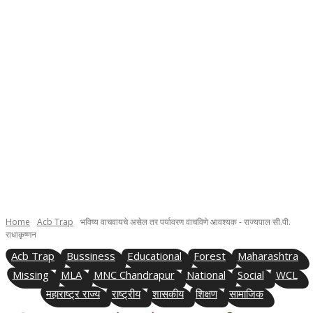
Home
Acb Trap
भविष्य वाचवायचे असेल तर पर्यावरण वाचविणे आवश्यक - राज्यपाल सी.पी.
राधाकृष्णन
Acb Trap
Bussiness
Educational
Forest
Maharashtra
Missing
MLA
MNC Chandrapur
National
Social
WCL
महाराष्ट्र राज्य
राष्ट्रीय
शासकीय
शिक्षण
सामाजिक