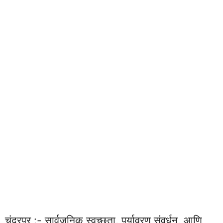
चंद्रपूर :- सार्वजनिक स्वच्छता, पर्यावरण संवर्धन, आणि