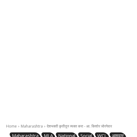
Home
Maharashtra
देशभक्ती कृतीतून व्यक्त करा - आ. किशोर जोरगेवार
Maharashtra
MLA
National
Social
WCL
आमदार