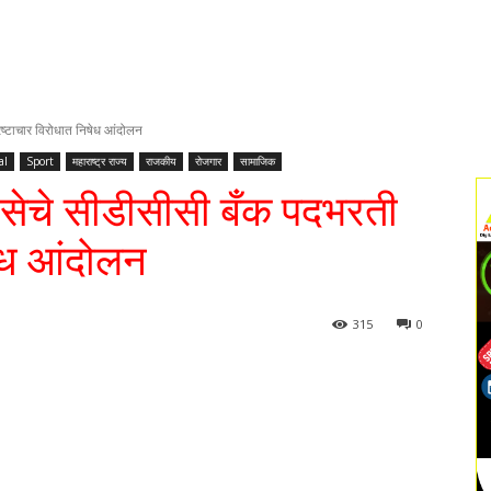
ष्टाचार विरोधात निषेध आंदोलन
al
Sport
महाराष्ट्र राज्य
राजकीय
रोजगार
सामाजिक
सेचे सीडीसीसी बँक पदभरती
षेध आंदोलन
315
0