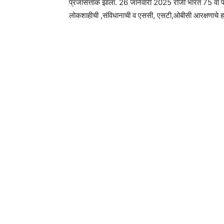
प्रजासत्ताक झाला. 26 जानेवारी 2025 रोजी भारत 75 वा प्
लोकशाहीची ,संविधानाची व एससी, एसटी,ओबीसी आरक्षणाचे हत