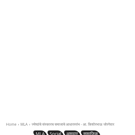
Home
MLA
ज्येष्ठांचे संस्कारच समाजाचे आधारस्तंभ - आ. किशोरभाऊ जोरगेवार
MLA
Social
आमदार
सामाजिक