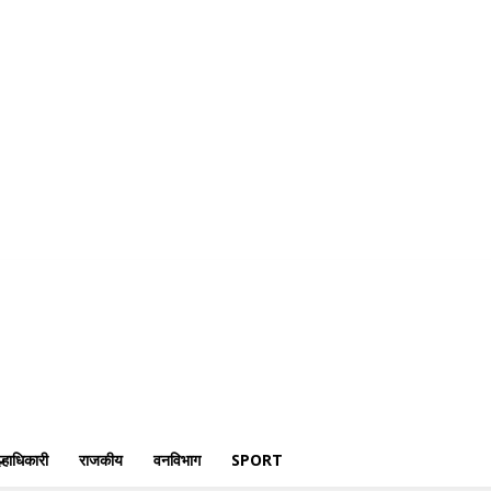
क्राईम
पोलीस
जिल्हाधिकारी
राजकीय
वनविभाग
Sport
्हाधिकारी
राजकीय
वनविभाग
SPORT