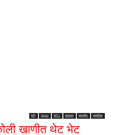
MP
Social
WCL
खासदार
शासकीय
सामाजिक
कोली खाणीत थेट भेट