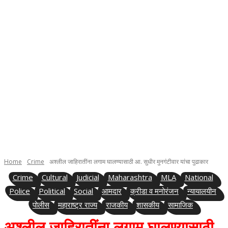
Home
Crime
अश्लील जाहिरातींना लगाम घालण्यासाठी आ. सुधीर मुनगंटीवार यांचा पुढाकार
Crime
Cultural
Judicial
Maharashtra
MLA
National
Police
Political
Social
आमदार
क्रीडा व मनोरंजन
न्यायालयीन
पोलीस
महाराष्ट्र राज्य
राजकीय
शासकीय
सामाजिक
अश्लील जाहिरातींना लगाम घालण्यासाठी