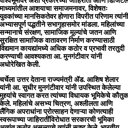
पार्श्वभूमीवर अशा प्रकारच्या जाहिराती आणि डिजिट
माध्यमांतील आशयाचा समाजमनावर, विशेषतः
युवकांच्या मानसिकतेवर होणारा विपरीत परिणाम त्यांन
अभ्यासपूर्ण पद्धतीने सभागृहासमोर मांडला. महिलांच्या
सन्मानाचे संरक्षण, सामाजिक मूल्यांचे जतन आणि
सुरक्षित सामाजिक वातावरण निर्माण करण्यासाठी
विद्यमान कायद्यांमध्ये अधिक कठोर व प्रभावी तरतुदी
करण्याची आवश्यकता आ. मुनगंटीवार यांनी
अधोरेखित केली.
चर्चेला उत्तर देताना राज्यमंत्री ॲड. आशिष शेलार
यांनी आ. सुधीर मुनगंटीवार यांनी उपस्थित केलेल्या
मुद्द्यांचे स्वागत करत त्यांच्या विधायक भूमिकेचे कौतु
केले. महिलांचे असभ्य चित्रण, अश्लीलता आणि
लैंगिक अपराधांना प्रोत्साहन देणाऱ्या कोणत्याही
स्वरूपाच्या जाहिरातींविरोधात सरकारची भूमिका
अत्यंत कठोर असल्याचे त्यांनी स्पष्ट केले. भारतीय