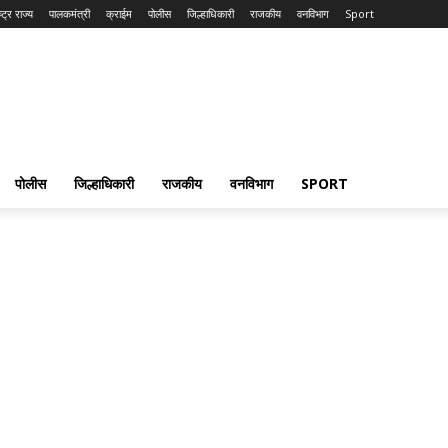
्ट्र राज्य
पालकमंत्री
क्राईम
पोलीस
जिल्हाधिकारी
राजकीय
वनविभाग
Sport
पोलीस
जिल्हाधिकारी
राजकीय
वनविभाग
SPORT