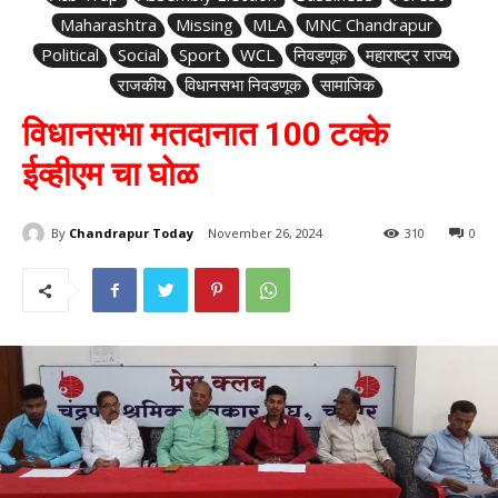
Maharashtra
Missing
MLA
MNC Chandrapur
Political
Social
Sport
WCL
निवडणूक
महाराष्ट्र राज्य
राजकीय
विधानसभा निवडणूक
सामाजिक
विधानसभा मतदानात 100 टक्के
ईव्हीएम चा घोळ
By
Chandrapur Today
November 26, 2024
310
0