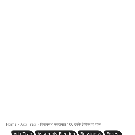
Home
Acb Trap
विधानसभा मतदानात 100 टक्के ईव्हीएम चा घोळ
Acb Trap
Assembly Election
Bussiness
Forest