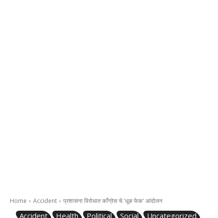
Home
Accident
प्रशासना विरोधात काँग्रेस चे 'धूळ फेक' आंदोलन
Accident
Health
Political
Social
Uncategorized