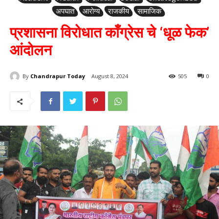
अपघात
आरोग्य
राजकीय
सामाजिक
प्रशासना विरोधात काँग्रेस चे ‘धूळ फेक’
आंदोलन
By
Chandrapur Today
August 8, 2024
505
0