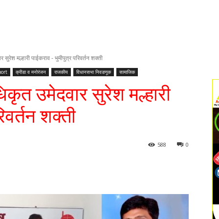
 सुरेश मल्हारी पाईकराव - भुमीपुत्र परिवर्तन शक्ती
ort
क्रीडा व मनोरंजन
राजकीय
विधानसभा निवडणूक
सामाजिक
िकृत उमेदवार सुरेश मल्हारी
िवर्तन शक्ती
588
0