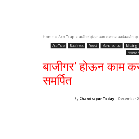
Home
Acb Trap
बाजीगर’ होऊन काम करणाऱ्या कार्यकर्त्यांना हा
Acb Trap
Bussiness
Forest
Maharashtra
Missing
महाराष्ट्र 
बाजीगर’ होऊन काम करणाऱ
समर्पित
By
Chandrapur Today
December 29
Share