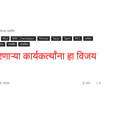
 विजय समर्पित
MLA
MNC Chandrapur
Political
Social
Sport
WCL
आमदार
राज्य
राजकीय
सामाजिक
्या कार्यकर्त्यांना हा विजय
, 2024
291
0