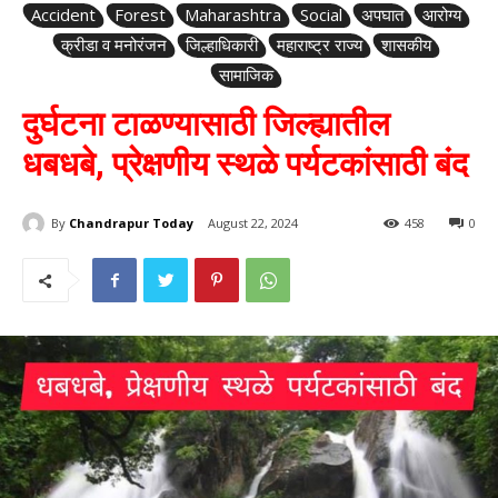
Accident
Forest
Maharashtra
Social
अपघात
आरोग्य
क्रीडा व मनोरंजन
जिल्हाधिकारी
महाराष्ट्र राज्य
शासकीय
सामाजिक
दुर्घटना टाळण्यासाठी जिल्ह्यातील
धबधबे, प्रेक्षणीय स्थळे पर्यटकांसाठी बंद
By
Chandrapur Today
August 22, 2024
458
0