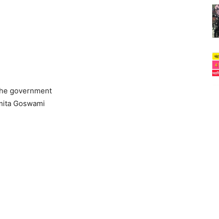
y the government
romita Goswami