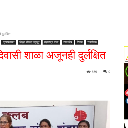
ुर्लक्षित
ग्रामपंचायत
जिल्हा परिषद चंद्रपूर
महाराष्ट्र राज्य
शासकीय
शिक्षण
सामाजिक
वासी शाळा अजूनही दुर्लक्षित
359
0