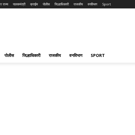
्र राज्य
पालकमंत्री
क्राईम
पोलीस
जिल्हाधिकारी
राजकीय
वनविभाग
Sport
पोलीस
जिल्हाधिकारी
राजकीय
वनविभाग
SPORT