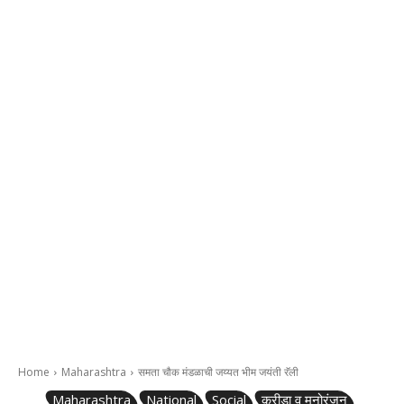
Home
Maharashtra
समता चौक मंडळाची जय्यत भीम जयंती रॅली
Maharashtra
National
Social
क्रीडा व मनोरंजन