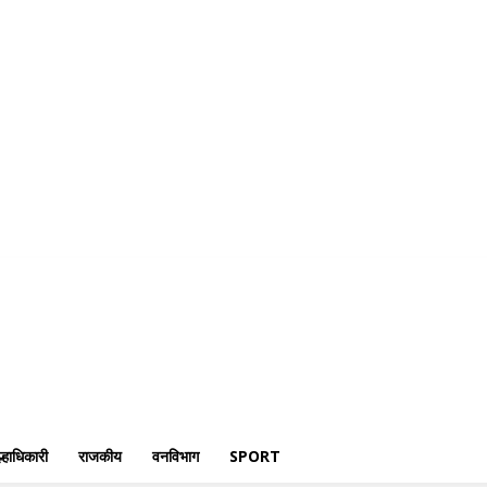
्री
क्राईम
पोलीस
जिल्हाधिकारी
राजकीय
वनविभाग
Sport
्हाधिकारी
राजकीय
वनविभाग
SPORT