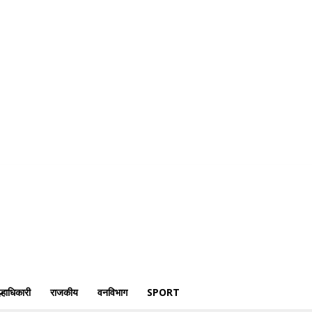
री
क्राईम
पोलीस
जिल्हाधिकारी
राजकीय
वनविभाग
Sport
्हाधिकारी
राजकीय
वनविभाग
SPORT