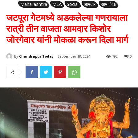
Maharashtra
MLA
Social
आमदार
सामाजिक
जटपूरा गेटमध्ये अडकलेल्या गणरायाला
रात्री तीन वाजता आमदार किशोर
जोरगेवार यांनी मोकळा करून दिला मार्ग
By
Chandrapur Today
September 18, 2024
792
0