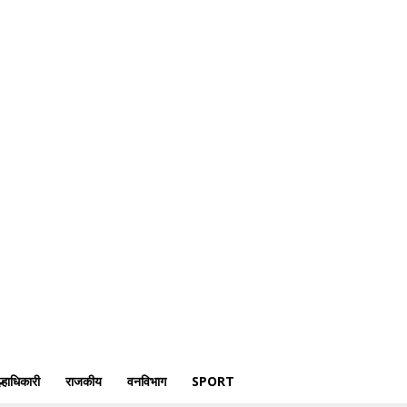
री
क्राईम
पोलीस
जिल्हाधिकारी
राजकीय
वनविभाग
Sport
्हाधिकारी
राजकीय
वनविभाग
SPORT