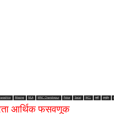
arashtra
Missing
MLA
MNC Chandrapur
Police
Social
WCL
कृषी
क्राईम
करता आर्थिक फसवणूक