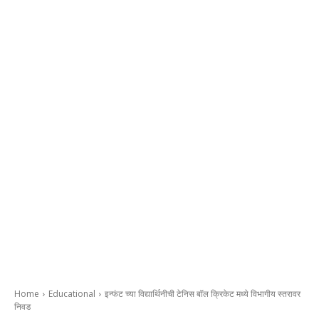
Home
Educational
इन्फंट च्या विद्यार्थिनीची टेनिस बॉल क्रिकेट मध्ये विभागीय स्तरावर
निवड