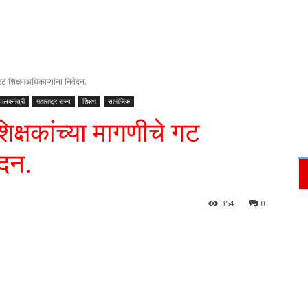
गट शिक्षणअधिकाऱ्यांना निवेदन.
पालकमंत्री
महाराष्ट्र राज्य
शिक्षण
सामाजिक
िक्षकांच्या मागणीचे गट
ेदन.
354
0