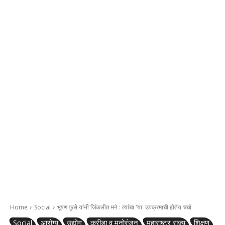
Home
Social
भूषण फुसे यांनी जिंकलीत मने : त्यांचा 'या' उपक्रमाची होतेय चर्चा
Social
आरोग्य
उद्योग
क्रीडा व मनोरंजन
महाराष्ट्र राज्य
शिक्षण