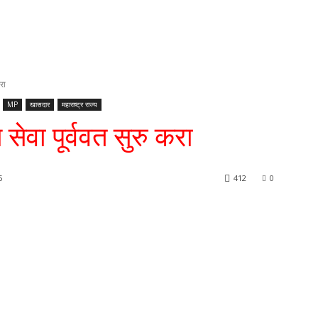
करा
MP
खासदार
महाराष्ट्र राज्य
 सेवा पूर्ववत सुरु करा
5
412
0